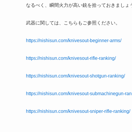
なるべく、瞬間火力が高い銃を拾っておきましょ
武器に関しては、こちらもご参照ください。
https://nishisun.com/knivesout-beginner-arms/
https://nishisun.com/knivesout-rifle-ranking/
https://nishisun.com/knivesout-shotgun-ranking/
https://nishisun.com/knivesout-submachinegun-ran
https://nishisun.com/knivesout-sniper-rifle-ranking/