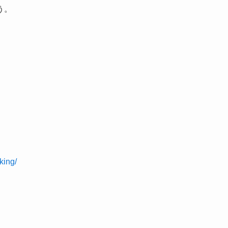
う。
king/